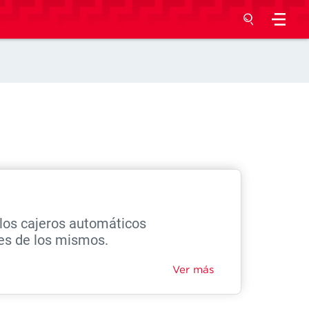
MAIN NAVIGATION
Inicio
Productos API
Primeros Pasos
Preguntas Frecuentes
Contacto
 los cajeros automáticos
les de los mismos.
USER ACCOUNT MENU
Iniciar Sesión
Ver más
Registro